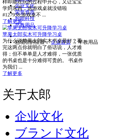
样即能在玩的过程中开心，又让宝宝
企业文化
学到东西，选游戏桌就没错啦
荣誉资质
#127938;游戏桌不 ...
智能科技
了解更多
早教用品
苹果太郎实木可升降学习桌
为什么说苹果太郎实木书桌最好？看
您现在的位置：
企业首页
→
早教用品
完这两点你就明白了俗话说，人才难
得；但不单单是人才难得，一张优质
的书桌也是十分难得可贵的。 书桌作
为我们 ...
了解更多
关于太郎
企业文化
ブランド文化